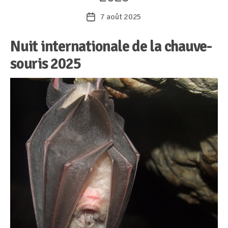
7 août 2025
Date
de
Nuit internationale de la chauve-
l’article
souris
2025