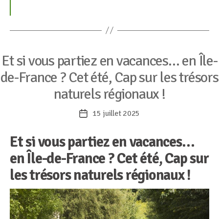
Catégories
Et si vous partiez en vacances… en Île-
de-France ? Cet été, Cap sur les trésors
naturels régionaux !
15 juillet 2025
Date
de
Et si vous partiez en vacances…
l’article
en Île-de-France
?
Cet été, Cap sur
les trésors naturels régionaux !