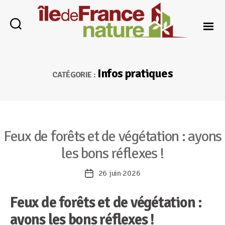
Île-
de-
Infos pratiques
France
CATÉGORIE :
Nature
Catégories
Feux de forêts et de végétation : ayons
les bons réflexes !
26 juin 2026
Date
de
Feux de forêts et de végétation :
l’article
ayons les bons réflexes
!