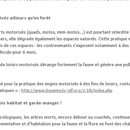
sés ailleurs qu’en forêt
orts motorisés (quads, motos, mini-motos…) est pourtant interdite 
gers, elle dégrade également les espaces naturels. Cette pratique
ein de ces espaces : les contrevenants s’exposent notamment à de
éhicule pour 6 mois.
s de loisirs motorisés dérange fortement la faune et génère une p
 pour la pratique des engins motorisés à des fins de loisirs, conta
atiques » :
http://www.liguemoto-idf.org/2.5B/index.php
fois habitat et garde-manger !
cologiques, les arbres morts, encore debout ou couchés, continuen
alimentation et d’habitation pour la faune et la flore en font des 