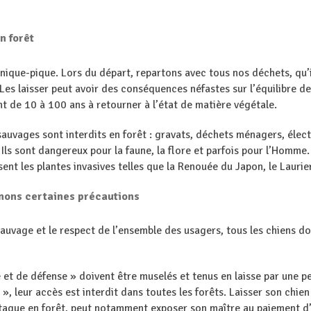
n forêt
es nique-pique. Lors du départ, repartons avec tous nos déchets, qu’
 Les laisser peut avoir des conséquences néfastes sur l’équilibre de
nt de 10 à 100 ans à retourner à l’état de matière végétale.
sauvages sont interdits en forêt : gravats, déchets ménagers, éle
. Ils sont dangereux pour la faune, la flore et parfois pour l’Homm
sent les plantes invasives telles que la Renouée du Japon, le Laurie
enons certaines précautions
sauvage et le respect de l’ensemble des usagers, tous les chiens doi
de et de défense » doivent être muselés et tenus en laisse par une
 », leur accès est interdit dans toutes les forêts. Laisser son chi
ttaque en forêt, peut notamment exposer son maître au paiement d