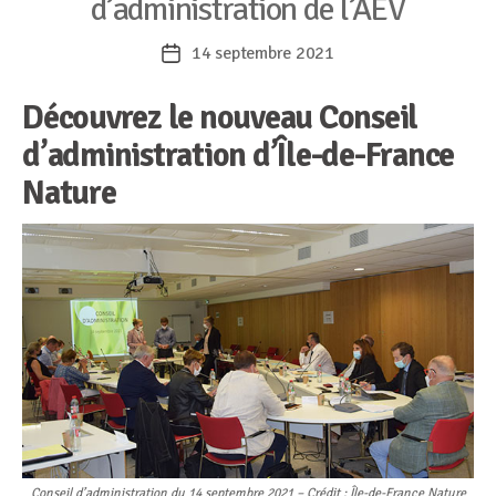
d’administration de l’AEV
14 septembre 2021
Date
de
Découvrez le nouveau Conseil
l’article
d’administration d’Île-de-France
Nature
Conseil d’administration du 14 septembre 2021 – Crédit : Île-de-France Nature