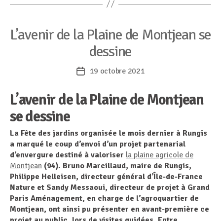
Catégories
L’avenir de la Plaine de Montjean se
dessine
19 octobre 2021
Date
de
L’avenir de la Plaine de Montjean
l’article
se dessine
La Fête des jardins organisée le mois dernier à Rungis
a marqué le coup d’envoi d’un projet partenarial
d’envergure destiné à valoriser
la plaine agricole de
Montjean
(94). Bruno Marcillaud, maire de Rungis,
Philippe Helleisen, directeur général d’Île-de-France
Nature et Sandy Messaoui, directeur de projet à Grand
Paris Aménagement, en charge de l’agroquartier de
Montjean, ont ainsi pu présenter en avant-première ce
projet au public, lors de visites guidées. Entre