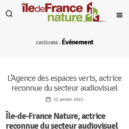
Île-
de-
Événement
France
CATÉGORIE :
Nature
Catégories
L’Agence des espaces verts, actrice
reconnue du secteur audiovisuel
11 janvier 2022
Date
de
Île-de-France Nature, actrice
l’article
reconnue du secteur audiovisuel