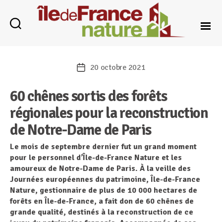
Catégories
Île-
de-
20 octobre 2021
Date
France
de
Nature
60 chênes sortis des forêts
l’article
régionales pour la reconstruction
de Notre-Dame de Paris
Le mois de septembre dernier fut un grand moment
pour le personnel d’Île-de-France Nature et les
amoureux de Notre-Dame de Paris. À la veille des
Journées européennes du patrimoine, Île-de-France
Nature, gestionnaire de plus de 10 000 hectares de
forêts en Île-de-France, a fait don de 60 chênes de
grande qualité, destinés à la reconstruction de ce