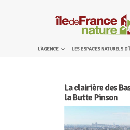
Île-
de-
L’AGENCE
LES ESPACES NATURELS D’
France
Catégories
Nature
La clairière des B
la Butte Pinson