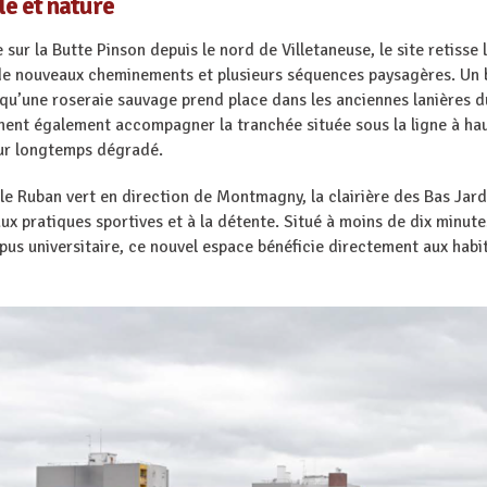
le et nature
r la Butte Pinson depuis le nord de Villetaneuse, le site retisse le
 de nouveaux cheminements et plusieurs séquences paysagères. Un 
s qu’une roseraie sauvage prend place dans les anciennes lanières d
nent également accompagner la tranchée située sous la ligne à hau
eur longtemps dégradé.
 le Ruban vert en direction de Montmagny, la clairière des Bas Jard
ux pratiques sportives et à la détente. Situé à moins de dix minut
mpus universitaire, ce nouvel espace bénéficie directement aux hab