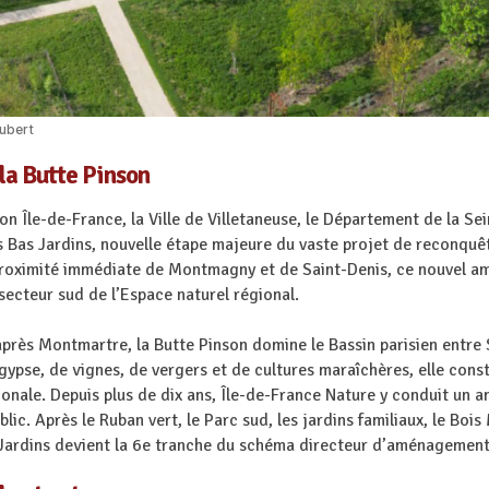
Aubert
la Butte Pinson
n Île-de-France, la Ville de Villetaneuse, le Département de la Se
s Bas Jardins, nouvelle étape majeure du vaste projet de reconquêt
à proximité immédiate de Montmagny et de Saint-Denis, ce nouvel 
secteur sud de l’Espace naturel régional.
près Montmartre, la Butte Pinson domine le Bassin parisien entre 
 gypse, de vignes, de vergers et de cultures maraîchères, elle cons
gionale. Depuis plus de dix ans, Île-de-France Nature y conduit un
lic. Après le Ruban vert, le Parc sud, les jardins familiaux, le Bo
as Jardins devient la 6e tranche du schéma directeur d’aménagement