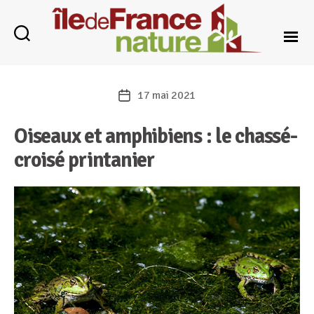
Catégories
Île-
de-
17 mai 2021
Date
France
de
Nature
Oiseaux et amphibiens : le chassé-
l’article
croisé printanier