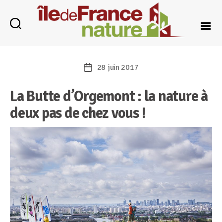
Catégories
Île-
de-
28 juin 2017
Date
France
de
Nature
La Butte d’Orgemont : la nature à
l’article
deux pas de chez vous !