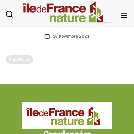
Île-
de-
18 novembre 2021
Date
France
de
Nature
l’article
Date :
20 novembre 2021
Plus d’infos