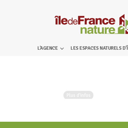
Île-
de-
L’AGENCE
LES ESPACES NATURELS D’
France
Nature
Date de début :
7 octobre 2022
Date de fin :
17 octobre 2022
Plus d’infos