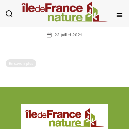
Île-
de-
22 juillet 2021
Date
France
de
Nature
l’article
Date de début :
3 novembre 2021
Date de fin :
4 novembre 2021
En savoir plus