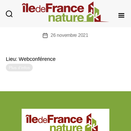
Île-
de-
26 novembre 2021
Date
France
de
Nature
l’article
Date :
6 décembre 2021
Lieu:
Webconférence
Plus d’infos