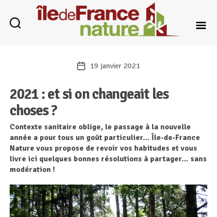
Catégories
Île-
de-
19 janvier 2021
Date
France
de
Nature
2021 : et si on changeait les
l’article
choses ?
Contexte sanitaire oblige, le passage à la nouvelle
année a pour tous un goût particulier… Île-de-France
Nature vous propose de revoir vos habitudes et vous
livre ici quelques bonnes résolutions à partager… sans
modération !