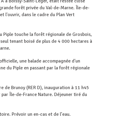
A à Boissy-Saint-Léger, était restée close
 grande forêt privée du Val-de-Marne. Île-de-
et l'ouvrir, dans le cadre du Plan Vert
u Piple touche la forêt régionale de Grosbois,
 seul tenant boisé de plus de 4 000 hectares à
Marne.
n officielle, une balade accompagnée d'un
ne du Piple en passant par la forêt régionale
re de Brunoy (RER D), inauguration à 11 h45
t par Île-de-France Nature. Déjeuner tiré du
toire. Prévoir un en-cas et de l’eau.